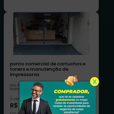
ponto comercial de cartuchos e
toners e manutenção de
impressoras
X
São Bernardo do Campo - SP
Marketing e Publicidade Tecnologia e Startups
À venda por:
R$ 150.000,00
Faturamento mensal de: