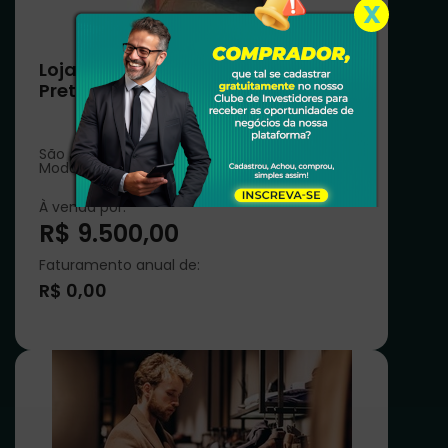
X
Loja próximo ao Centro de S. J. Rio
Preto - SP
São José do Rio Preto - SP
Moda e Vestuário
À venda por:
R$ 9.500,00
Faturamento anual de:
R$ 0,00