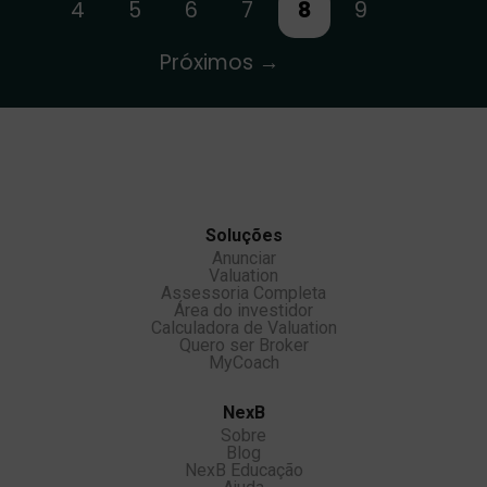
4
5
6
7
8
9
Próximos →
Soluções
Anunciar
Valuation
Assessoria Completa
Área do investidor
Calculadora de Valuation
Quero ser Broker
MyCoach
NexB
Sobre
Blog
NexB Educação