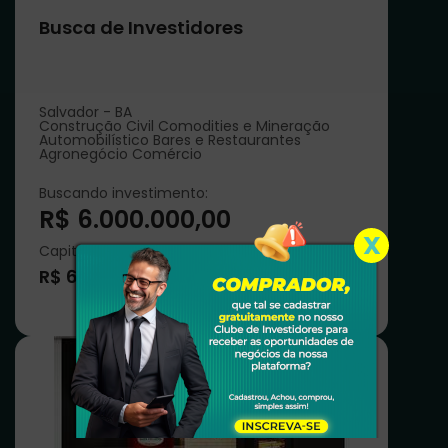
Busca de Investidores
Salvador - BA
Construção Civil Comodities e Mineração
Automobilístico Bares e Restaurantes
Agronegócio Comércio
Buscando investimento:
R$ 6.000.000,00
X
Capital solicitado de:
R$ 6.000.000,00