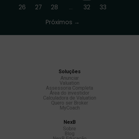
26
27
28
…
32
33
Próximos →
Soluções
Anunciar
Valuation
Assessoria Completa
Área do investidor
Calculadora de Valuation
Quero ser Broker
MyCoach
NexB
Sobre
Blog
NexB Educação