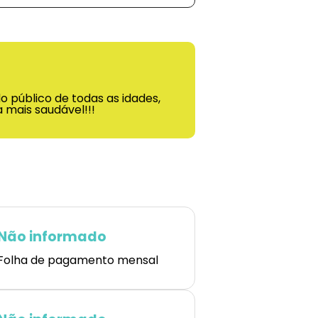
 público de todas as idades,
 mais saudável!!!
Não informado
Folha de pagamento mensal