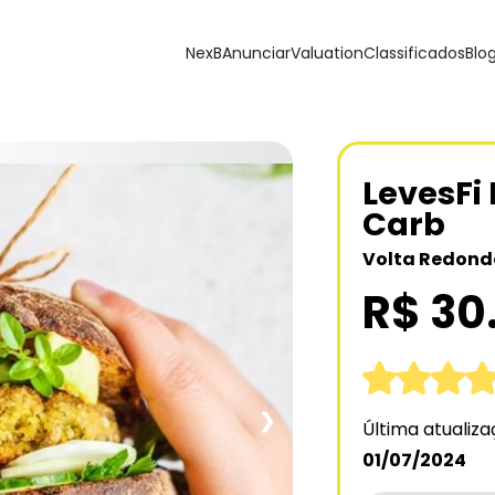
NexB
Anunciar
Valuation
Classificados
Blo
LevesFi
Carb
Volta Redonda
R$ 30
❯
Última atualiz
01/07/2024