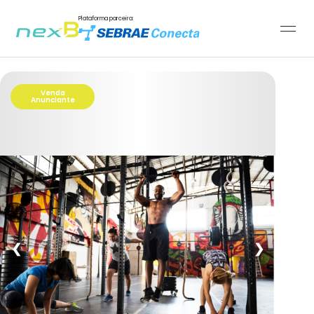
Plataforma parceira:
Venda
Anunciante
❮
❯