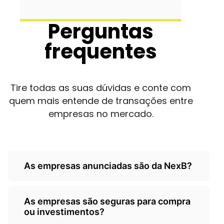
Perguntas
frequentes
Tire todas as suas dúvidas e conte com
quem mais entende de transações entre
empresas no mercado.
As empresas anunciadas são da NexB?
Não, as empresas são de
As empresas são seguras para compra
terceiros/empresarios e a Nexb atua
ou investimentos?
como um classificados, somente