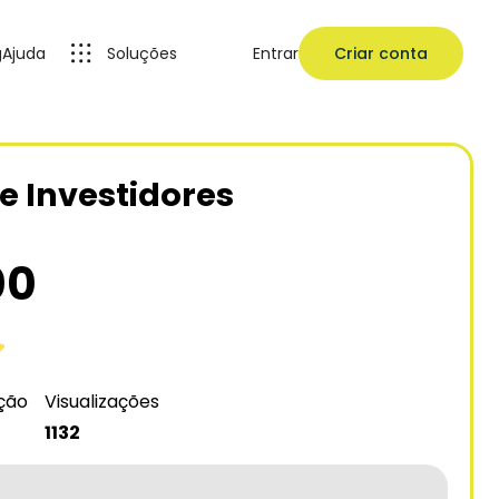
g
Ajuda
Soluções
Entrar
Criar conta
e Investidores
00
ação
Visualizações
1132