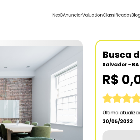
NexB
Anunciar
Valuation
Classificados
Blo
Busca d
Salvador - BA
R$ 0,
Última atualiz
❯
30/05/2023