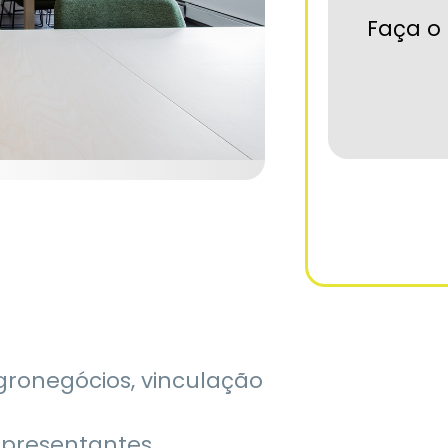
Faça o 
gronegócios, vinculação
epresentantes,