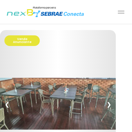
Plataforma parceira:
Venda
Anunciante
❮
❯