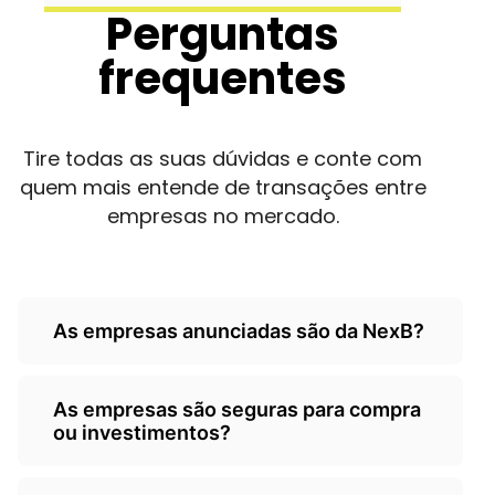
Perguntas
frequentes
Tire todas as suas dúvidas e conte com
quem mais entende de transações entre
empresas no mercado.
As empresas anunciadas são da NexB?
Não, as empresas são de
As empresas são seguras para compra
terceiros/empresarios e a Nexb atua
ou investimentos?
como um classificados, somente
anunciando as oportunidades.