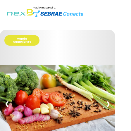
Plataforma parceira:
Venda
Anunciante
❮
❯