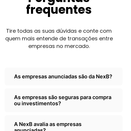
frequentes
Tire todas as suas dúvidas e conte com
quem mais entende de transações entre
empresas no mercado.
As empresas anunciadas são da NexB?
Não, as empresas são de
As empresas são seguras para compra
terceiros/empresarios e a Nexb atua
ou investimentos?
como um classificados, somente
anunciando as oportunidades.
A NexB é responsável por ceder o seu
A NexB avalia as empresas
classificados para anunciantes, não sendo
anunciadas?