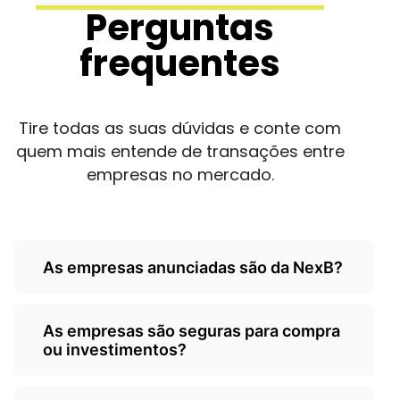
Perguntas
frequentes
Tire todas as suas dúvidas e conte com
quem mais entende de transações entre
empresas no mercado.
As empresas anunciadas são da NexB?
Não, as empresas são de
As empresas são seguras para compra
terceiros/empresarios e a Nexb atua
ou investimentos?
como um classificados, somente
anunciando as oportunidades.