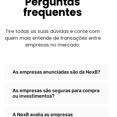
Perguntas
frequentes
Tire todas as suas dúvidas e conte com
quem mais entende de transações entre
empresas no mercado.
As empresas anunciadas são da NexB?
Não, as empresas são de
As empresas são seguras para compra
terceiros/empresarios e a Nexb atua
ou investimentos?
como um classificados, somente
anunciando as oportunidades.
A NexB é responsável por ceder o seu
A NexB avalia as empresas