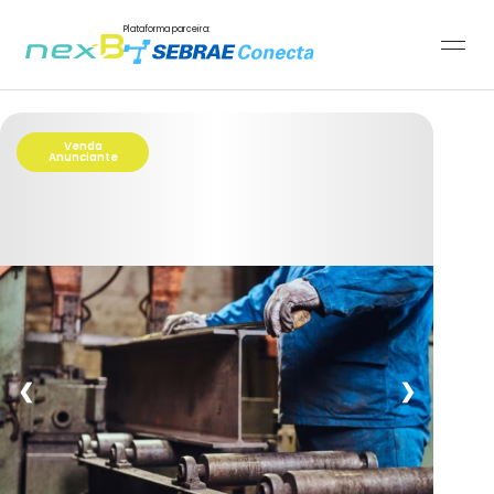
Plataforma parceira:
Venda
Anunciante
❮
❯