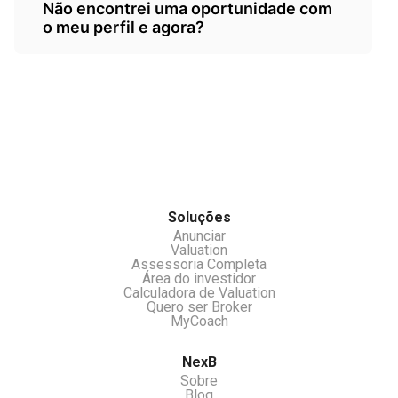
Sim temos um.servico para isso. Acesse
de referência para o comprador,
Não encontrei uma oportunidade com
nossa aba Assessoria Completa.
lembrando que não fazemos auditorias ou
o meu perfil e agora?
investigações, somente organização e
cálculo através dos dados fornecidos.
Você pode se cadastrar no nosso clube de
investidores e receber oportunidades e ou
529977
chamar nossos atendentes pelo chat.
Soluções
Anunciar
Valuation
Assessoria Completa
Área do investidor
Calculadora de Valuation
Quero ser Broker
MyCoach
NexB
Sobre
Blog