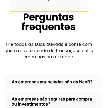
Perguntas
frequentes
Tire todas as suas dúvidas e conte com
quem mais entende de transações entre
empresas no mercado.
As empresas anunciadas são da NexB?
Não, as empresas são de
As empresas são seguras para compra
terceiros/empresarios e a Nexb atua
ou investimentos?