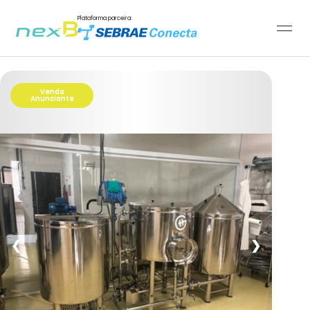
Plataforma parceira:
Venda
Anunciante
❮
❯