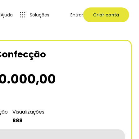
g
Ajuda
Soluções
Entrar
Criar conta
Confecção
0.000,00
ação
Visualizações
888