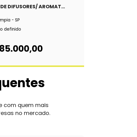
 DE DIFUSORES/ AROMAT...
ímpia - SP
o definido
 85.000,00
quentes
nte com quem mais
resas no mercado.