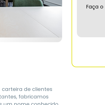
Faça o 
arteira de clientes
ntantes, fabricamos
imos um nome conhecido