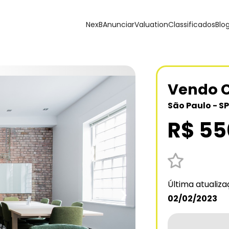
NexB
Anunciar
Valuation
Classificados
Blo
Vendo 
São Paulo - SP
R$ 55
Última atualiz
❯
02/02/2023