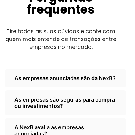
frequentes
Tire todas as suas dúvidas e conte com
quem mais entende de transações entre
empresas no mercado.
As empresas anunciadas são da NexB?
Não, as empresas são de
As empresas são seguras para compra
terceiros/empresarios e a Nexb atua
ou investimentos?
como um classificados, somente
anunciando as oportunidades.
A NexB é responsável por ceder o seu
A NexB avalia as empresas
classificados para anunciantes, não sendo
anunciadas?