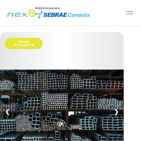
Plataforma parceira:
Venda
Anunciante
❮
❯