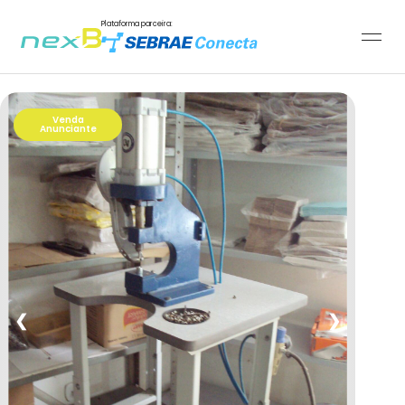
Plataforma parceira:
Venda
Anunciante
❮
❯