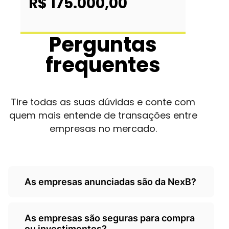
R$ 175.000,00
Perguntas
frequentes
Tire todas as suas dúvidas e conte com
quem mais entende de transações entre
empresas no mercado.
As empresas anunciadas são da NexB?
Não, as empresas são de
As empresas são seguras para compra
terceiros/empresarios e a Nexb atua
ou investimentos?