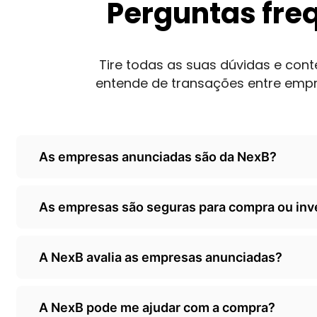
Perguntas fre
Tire todas as suas dúvidas e co
entende de transações entre emp
As empresas anunciadas são da NexB?
Não, as empresas são de terceiros/empresarios 
As empresas são seguras para compra ou in
classificados, somente anunciando as oportunida
A NexB é responsável por ceder o seu classificad
A NexB avalia as empresas anunciadas?
avalizadas pela NexB. Orientamos que todo inves
sua própria diligência/auditoria antes de efetivar
Sim, quando o empresário decide.adquirir o nosso 
A NexB pode me ajudar com a compra?