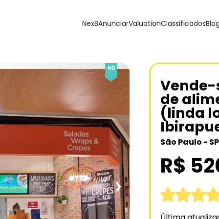
NexB
Anunciar
Valuation
Classificados
Blo
Vende-s
de alim
(linda 
Ibirapu
São Paulo - SP
R$ 52
❯
Última atualiz