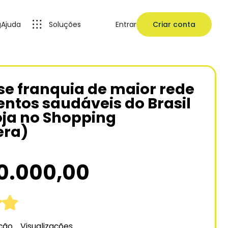
g
Ajuda
Soluções
Entrar
Criar conta
e franquia de maior rede
entos saudáveis do Brasil
loja no Shopping
era)
0.000,00
ação
Visualizações