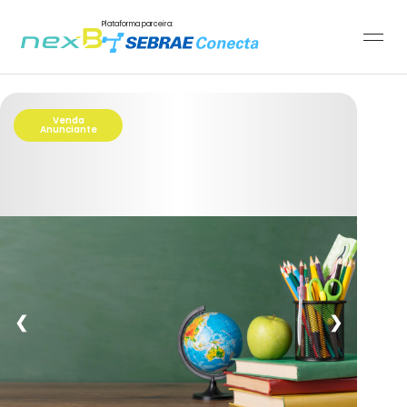
Plataforma parceira:
Venda
Anunciante
❮
❯