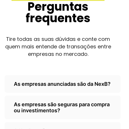
Perguntas
frequentes
Tire todas as suas dúvidas e conte com
quem mais entende de transações entre
empresas no mercado.
As empresas anunciadas são da NexB?
Não, as empresas são de
As empresas são seguras para compra
terceiros/empresarios e a Nexb atua
ou investimentos?
como um classificados, somente
anunciando as oportunidades.
A NexB é responsável por ceder o seu