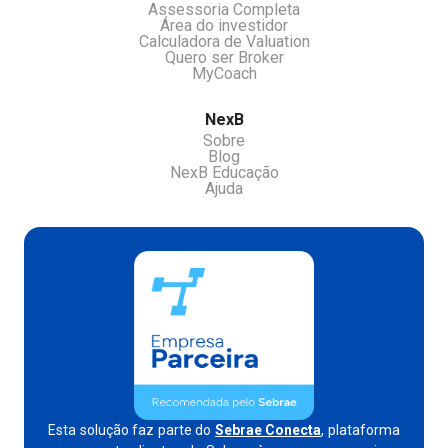
Assessoria Completa
Área do investidor
Calculadora de Valuation
Quero ser Broker
MyCoach
NexB
Sobre
Blog
NexB Educação
Ajuda
Esta solução faz parte do
Sebrae Conecta
, plataforma