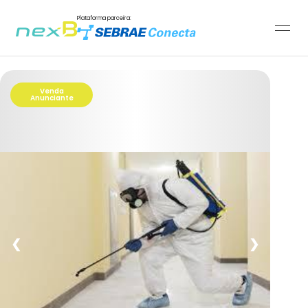
Plataforma parceira:
Venda
Anunciante
❮
❯