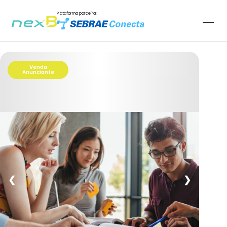
Plataforma parceira:
Venda
Anunciante
❮
❯