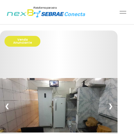
Plataforma parceira:
Venda
Anunciante
❮
❯