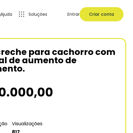
g
Ajuda
Soluções
Entrar
Criar conta
reche para cachorro com
al de aumento de
ento.
0.000,00
ação
Visualizações
817