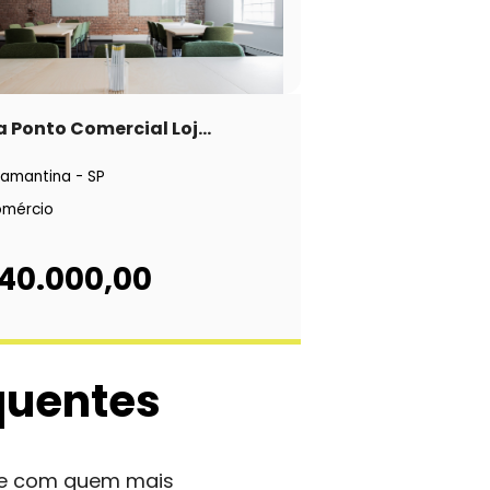
 Ponto Comercial Loj...
amantina - SP
mércio
 40.000,00
quentes
nte com quem mais