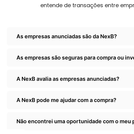
entende de transações entre emp
As empresas anunciadas são da NexB?
Não, as empresas são de terceiros/empresarios 
As empresas são seguras para compra ou in
classificados, somente anunciando as oportunida
A NexB é responsável por ceder o seu classificad
A NexB avalia as empresas anunciadas?
avalizadas pela NexB. Orientamos que todo inves
sua própria diligência/auditoria antes de efetivar
Sim, quando o empresário decide.adquirir o nosso 
A NexB pode me ajudar com a compra?
sistema organiza os dados r gera um valor de re
lembrando que não fazemos auditorias ou investi
Sim temos um.servico para isso. Acesse nossa ab
cálculo através dos dados fornecidos.
Não encontrei uma oportunidade com o meu p
528642