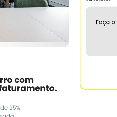
Faça o 
rro com
 faturamento.
de 25%.
rada.