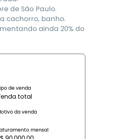
bre de São Paulo.
ra cachorro, banho.
aumentando ainda 20% do
ipo de venda
enda total
otivo da venda
aturamento mensal
$ 90.000,00