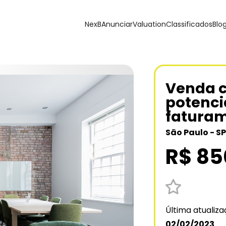
NexB
Anunciar
Valuation
Classificados
Blo
Venda c
potenci
faturam
São Paulo - SP
R$ 85
❯
Última atualiz
02/02/2023