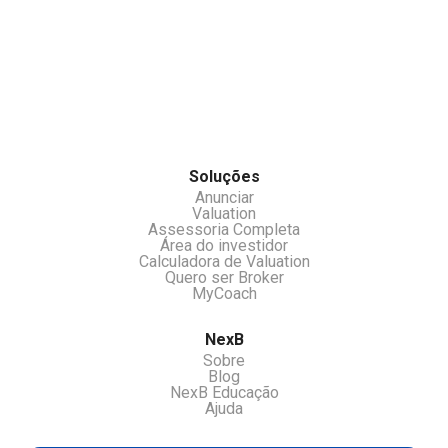
cálculo através dos dados fornecidos.
Você pode se cadastrar no nosso clube de
investidores e receber oportunidades e ou
529836
chamar nossos atendentes pelo chat.
Soluções
Anunciar
Valuation
Assessoria Completa
Área do investidor
Calculadora de Valuation
Quero ser Broker
MyCoach
NexB
Sobre
Blog
NexB Educação
Ajuda