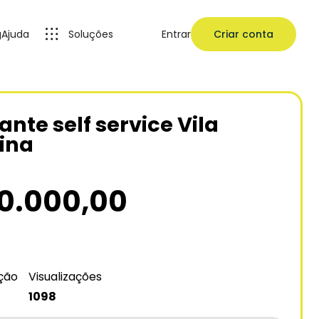
g
Ajuda
Soluções
Entrar
Criar conta
nte self service Vila
ina
0.000,00
ação
Visualizações
1098