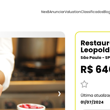
NexB
Anunciar
Valuation
Classificados
Blo
Restaura
Leopold
São Paulo - SP
R$ 64
❯
Última atualiz
01/07/2024