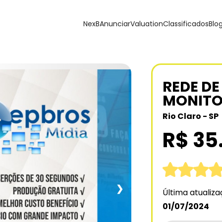
NexB
Anunciar
Valuation
Classificados
Blo
REDE DE
MONITOR
Rio Claro - SP
R$ 35
❯
Última atualiz
01/07/2024