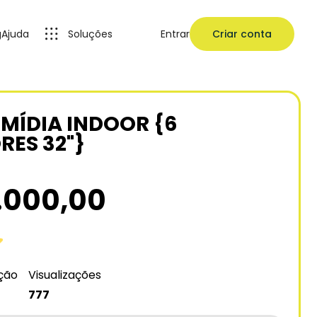
g
Ajuda
Soluções
Entrar
Criar conta
 MÍDIA INDOOR {6
ES 32"}
.000,00
ação
Visualizações
777