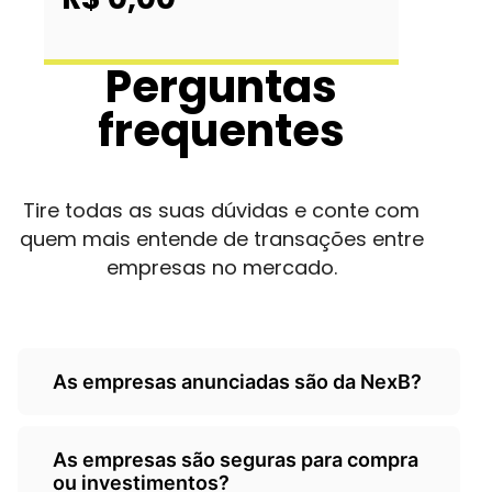
Perguntas
frequentes
Tire todas as suas dúvidas e conte com
quem mais entende de transações entre
empresas no mercado.
As empresas anunciadas são da NexB?
Não, as empresas são de
As empresas são seguras para compra
terceiros/empresarios e a Nexb atua
ou investimentos?