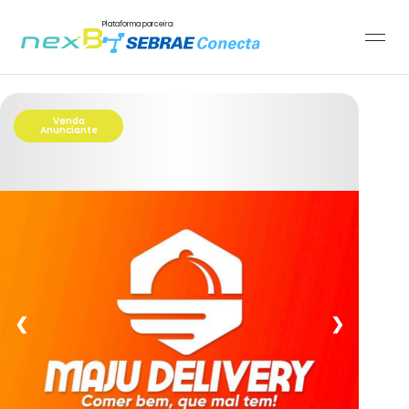
Plataforma parceira:
Venda
Anunciante
❮
❯