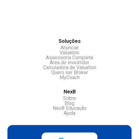
investidores e receber oportunidades e ou
531590
chamar nossos atendentes pelo chat.
Soluções
Anunciar
Valuation
Assessoria Completa
Área do investidor
Calculadora de Valuation
Quero ser Broker
MyCoach
NexB
Sobre
Blog
NexB Educação
Ajuda