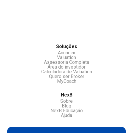
Você pode se cadastrar no nosso clube de
investidores e receber oportunidades e ou
533113
chamar nossos atendentes pelo chat.
Soluções
Anunciar
Valuation
Assessoria Completa
Área do investidor
Calculadora de Valuation
Quero ser Broker
MyCoach
NexB
Sobre
Blog
NexB Educação
Ajuda