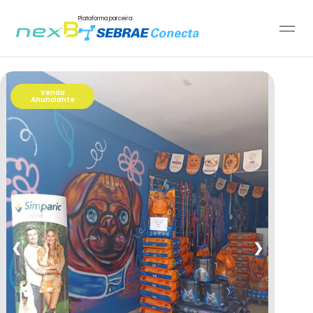
Plataforma parceira:
Venda
Anunciante
❮
❯