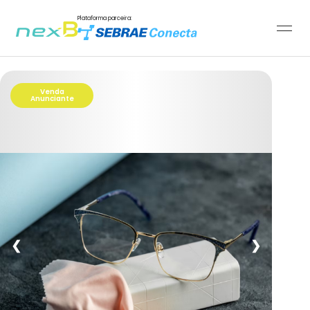
Plataforma parceira:
Venda
Anunciante
❮
❯