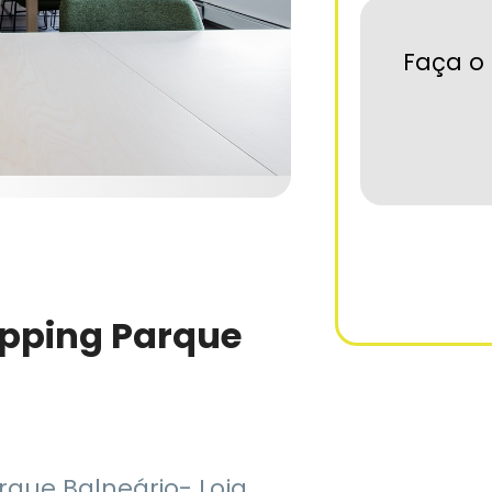
Faça o 
pping Parque
que Balneário- Loja