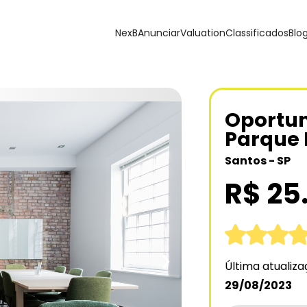
NexB
Anunciar
Valuation
Classificados
Blo
Oportu
Parque 
Santos - SP
R$ 25
❯
Última atualiz
29/08/2023