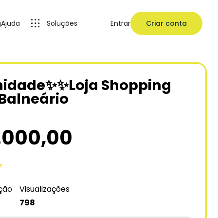
g
Ajuda
Soluções
Entrar
Criar conta
nidade✨✨Loja Shopping
Balneário
.000,00
ação
Visualizações
798