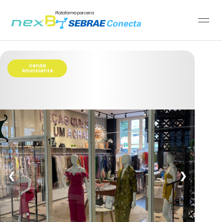
Plataforma parceira:
Venda
Anunciante
❮
❯