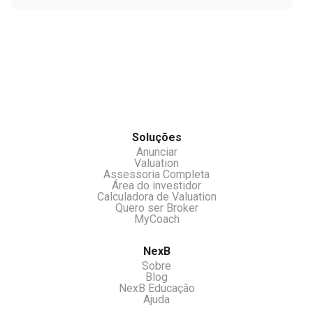
investigações, somente organização e
cálculo através dos dados fornecidos.
Você pode se cadastrar no nosso clube de
investidores e receber oportunidades e ou
533167
chamar nossos atendentes pelo chat.
Soluções
Anunciar
Valuation
Assessoria Completa
Área do investidor
Calculadora de Valuation
Quero ser Broker
MyCoach
NexB
Sobre
Blog
NexB Educação
Ajuda