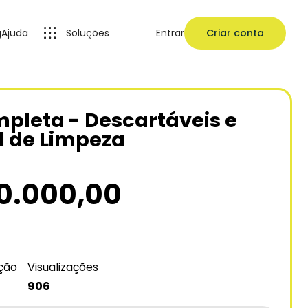
g
Ajuda
Soluções
Entrar
Criar conta
mpleta - Descartáveis e
l de Limpeza
0.000,00
ação
Visualizações
906