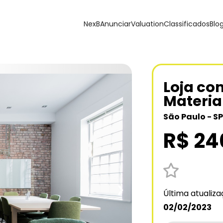
NexB
Anunciar
Valuation
Classificados
Blo
Loja co
Materia
São Paulo - SP
R$ 24
❯
Última atualiz
02/02/2023