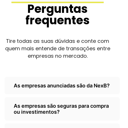
Perguntas
frequentes
Tire todas as suas dúvidas e conte com
quem mais entende de transações entre
empresas no mercado.
As empresas anunciadas são da NexB?
Não, as empresas são de
As empresas são seguras para compra
terceiros/empresarios e a Nexb atua
ou investimentos?
como um classificados, somente
anunciando as oportunidades.