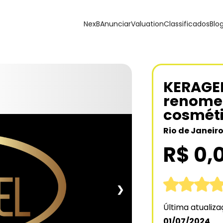
NexB
Anunciar
Valuation
Classificados
Blo
KERAGEL
renome
cosméti
Rio de Janeiro
R$ 0,
❯
Última atualiz
01/07/2024