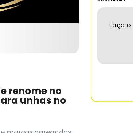
Faça o 
de renome no
para unhas no
I e marcas agregadas: