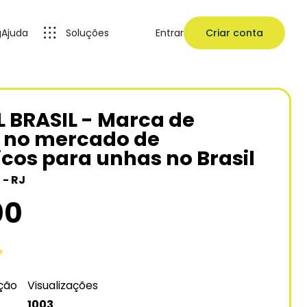
g
Ajuda
Soluções
Entrar
Criar conta
 BRASIL - Marca de
 no mercado de
cos para unhas no Brasil
 - RJ
00
ação
Visualizações
1003