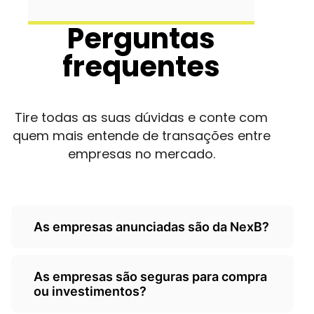
Perguntas
frequentes
Tire todas as suas dúvidas e conte com
quem mais entende de transações entre
empresas no mercado.
As empresas anunciadas são da NexB?
Não, as empresas são de
As empresas são seguras para compra
terceiros/empresarios e a Nexb atua
ou investimentos?
como um classificados, somente