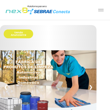
Plataforma parceira:
Venda
Anunciante
❮
❯