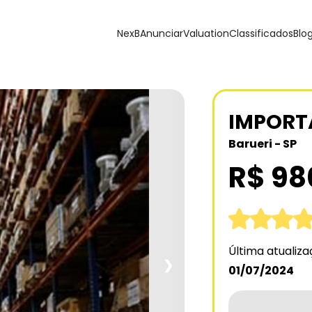
NexB
Anunciar
Valuation
Classificados
Blo
IMPORT
Barueri - SP
R$ 98
Última atualiz
❯
01/07/2024