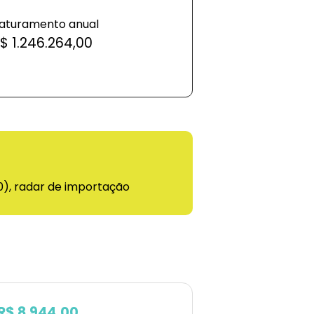
aturamento anual
$ 1.246.264,00
00), radar de importação
R$ 8.944,00