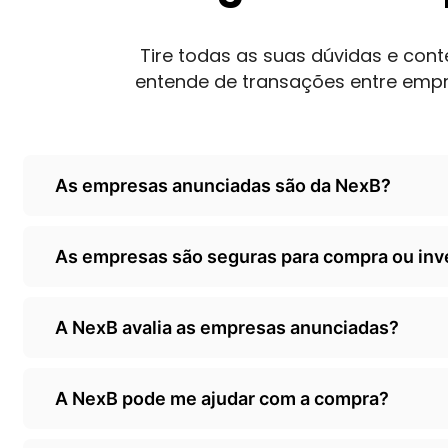
Tire todas as suas dúvidas e co
entende de transações entre emp
As empresas anunciadas são da NexB?
Não, as empresas são de terceiros/empresarios 
As empresas são seguras para compra ou in
classificados, somente anunciando as oportunida
A NexB é responsável por ceder o seu classificad
A NexB avalia as empresas anunciadas?
avalizadas pela NexB. Orientamos que todo inves
sua própria diligência/auditoria antes de efetivar
Sim, quando o empresário decide.adquirir o nosso 
A NexB pode me ajudar com a compra?
sistema organiza os dados r gera um valor de re
lembrando que não fazemos auditorias ou investi