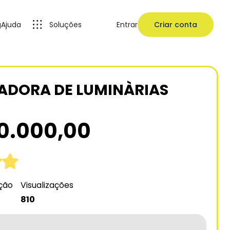
g
Ajuda
Soluções
Entrar
Criar conta
ADORA DE LUMINÀRIAS
0.000,00
ação
Visualizações
810