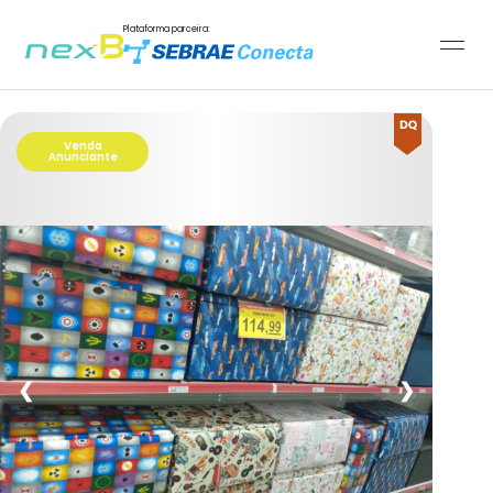
Plataforma parceira:
Venda
Anunciante
❮
❯