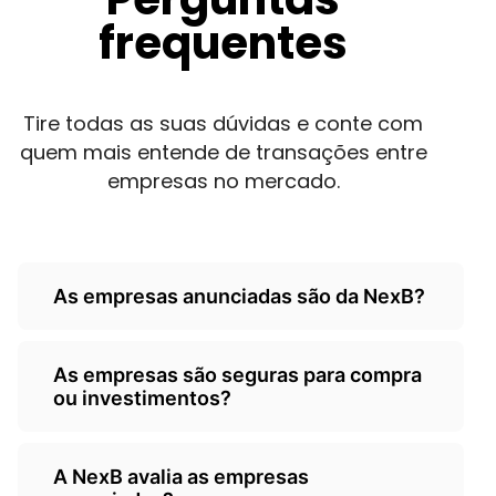
frequentes
Tire todas as suas dúvidas e conte com
quem mais entende de transações entre
empresas no mercado.
As empresas anunciadas são da NexB?
Não, as empresas são de
As empresas são seguras para compra
terceiros/empresarios e a Nexb atua
ou investimentos?
como um classificados, somente
anunciando as oportunidades.
A NexB é responsável por ceder o seu
A NexB avalia as empresas
classificados para anunciantes, não sendo