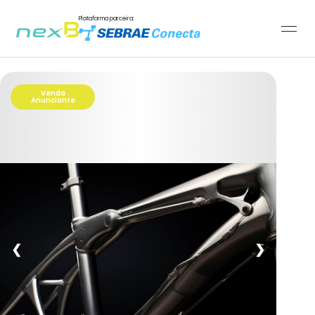
Plataforma parceira:
Venda
Anunciante
❮
❯