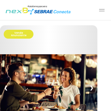
Plataforma parceira:
Venda
Anunciante
❮
❯