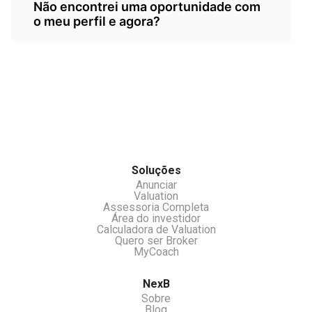
Sim temos um.servico para isso. Acesse
de referência para o comprador,
Não encontrei uma oportunidade com
nossa aba Assessoria Completa.
lembrando que não fazemos auditorias ou
o meu perfil e agora?
investigações, somente organização e
cálculo através dos dados fornecidos.
Você pode se cadastrar no nosso clube de
investidores e receber oportunidades e ou
525818
chamar nossos atendentes pelo chat.
Soluções
Anunciar
Valuation
Assessoria Completa
Área do investidor
Calculadora de Valuation
Quero ser Broker
MyCoach
NexB
Sobre
Blog