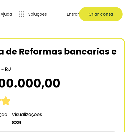
g
Ajuda
Soluções
Entrar
Criar conta
 de Reformas bancarias e
 - RJ
900.000,00
ação
Visualizações
839