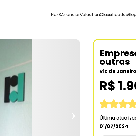
NexB
Anunciar
Valuation
Classificados
Blo
Empresa
outras
Rio de Janeiro
R$ 1.
❯
Última atualiz
01/07/2024