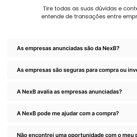
Tire todas as suas dúvidas e co
entende de transações entre emp
As empresas anunciadas são da NexB?
Não, as empresas são de terceiros/empresarios 
As empresas são seguras para compra ou in
classificados, somente anunciando as oportunida
A NexB é responsável por ceder o seu classificad
A NexB avalia as empresas anunciadas?
avalizadas pela NexB. Orientamos que todo inves
sua própria diligência/auditoria antes de efetivar
Sim, quando o empresário decide.adquirir o nosso 
A NexB pode me ajudar com a compra?
sistema organiza os dados r gera um valor de re
lembrando que não fazemos auditorias ou investi
Sim temos um.servico para isso. Acesse nossa ab
cálculo através dos dados fornecidos.
Não encontrei uma oportunidade com o meu p