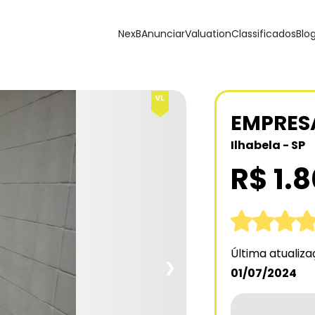
NexB
Anunciar
Valuation
Classificados
Blo
EMPRES
Ilhabela - SP
R$ 1.
Última atualiz
❯
01/07/2024