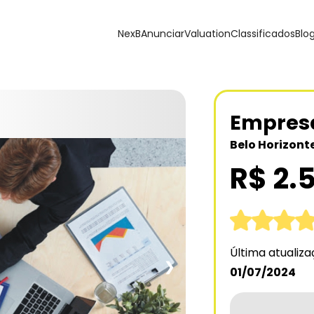
NexB
Anunciar
Valuation
Classificados
Blo
Empresa
Belo Horizont
R$ 2.
Última atualiz
❯
01/07/2024