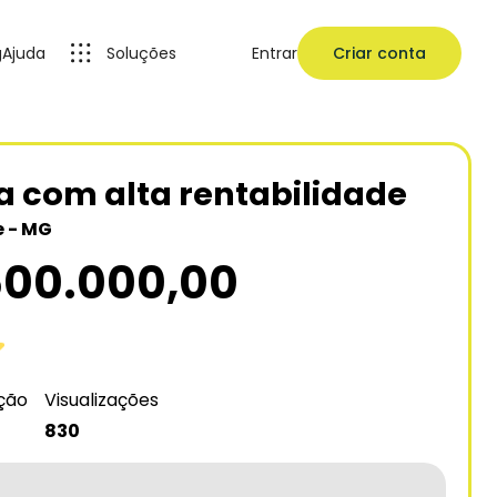
g
Ajuda
Soluções
Entrar
Criar conta
 com alta rentabilidade
e - MG
500.000,00
ação
Visualizações
830