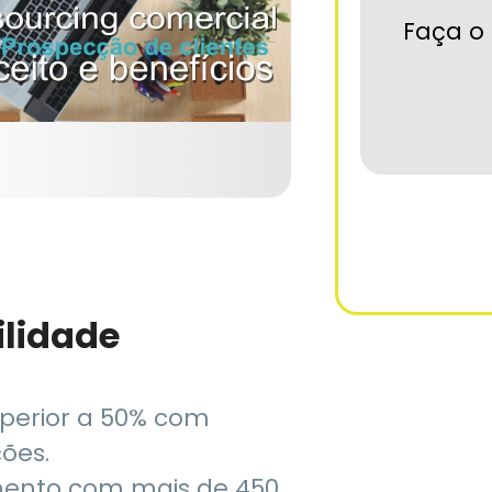
Faça o 
ilidade
uperior a 50% com
ções.
mento com mais de 450