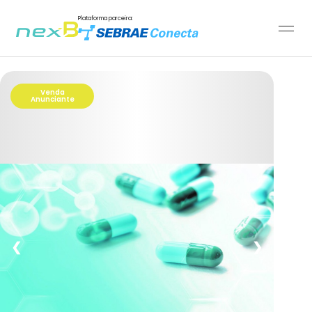
Plataforma parceira:
Venda
Anunciante
❮
❯