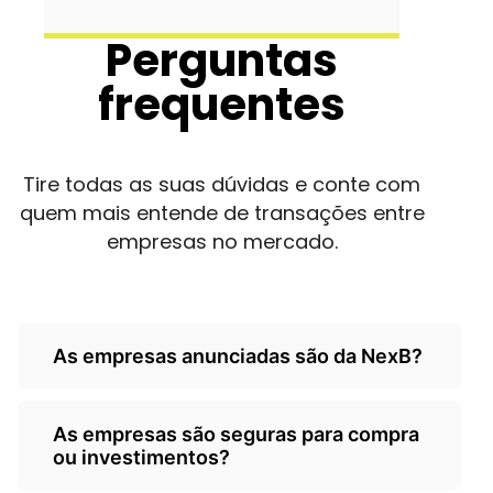
Perguntas
frequentes
Tire todas as suas dúvidas e conte com
quem mais entende de transações entre
empresas no mercado.
As empresas anunciadas são da NexB?
Não, as empresas são de
As empresas são seguras para compra
terceiros/empresarios e a Nexb atua
ou investimentos?
como um classificados, somente