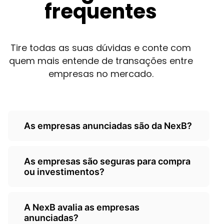
frequentes
Tire todas as suas dúvidas e conte com
quem mais entende de transações entre
empresas no mercado.
As empresas anunciadas são da NexB?
Não, as empresas são de
As empresas são seguras para compra
terceiros/empresarios e a Nexb atua
ou investimentos?
como um classificados, somente
anunciando as oportunidades.
A NexB é responsável por ceder o seu
A NexB avalia as empresas
classificados para anunciantes, não sendo
anunciadas?