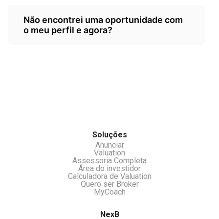
sistema organiza os dados r gera um valor
Sim temos um.servico para isso. Acesse
de referência para o comprador,
Não encontrei uma oportunidade com
nossa aba Assessoria Completa.
lembrando que não fazemos auditorias ou
o meu perfil e agora?
investigações, somente organização e
cálculo através dos dados fornecidos.
Você pode se cadastrar no nosso clube de
investidores e receber oportunidades e ou
531822
chamar nossos atendentes pelo chat.
Soluções
Anunciar
Valuation
Assessoria Completa
Área do investidor
Calculadora de Valuation
Quero ser Broker
MyCoach
NexB