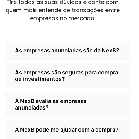
Tire todas as suas dúvidas e conte com
quem mais entende de transações entre
empresas no mercado.
As empresas anunciadas são da NexB?
Não, as empresas são de
As empresas são seguras para compra
terceiros/empresarios e a Nexb atua
ou investimentos?
como um classificados, somente
anunciando as oportunidades.
A NexB é responsável por ceder o seu
A NexB avalia as empresas
classificados para anunciantes, não sendo
anunciadas?
avalizadas pela NexB. Orientamos que todo
investidor é comprador efetue as sua
Sim, quando o empresário decide.adquirir o
própria diligência/auditoria antes de
A NexB pode me ajudar com a compra?
nosso valuation Express online, nosso
efetivar a compra.