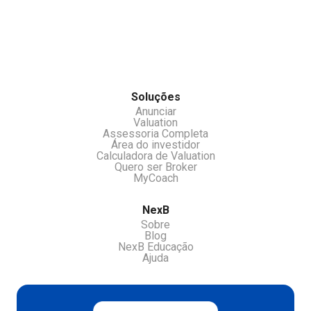
investidores e receber oportunidades e ou
530446
chamar nossos atendentes pelo chat.
Soluções
Anunciar
Valuation
Assessoria Completa
Área do investidor
Calculadora de Valuation
Quero ser Broker
MyCoach
NexB
Sobre
Blog
NexB Educação
Ajuda