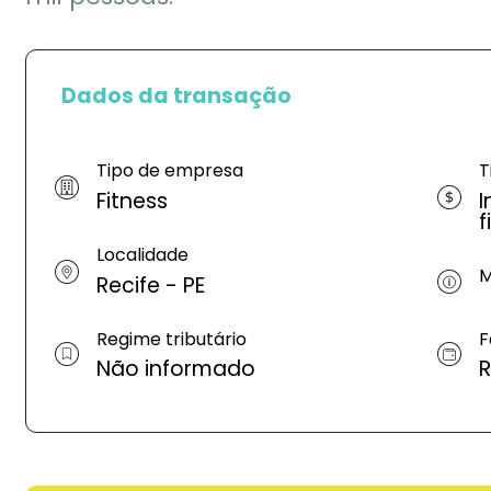
Dados da transação
Tipo de empresa
T
Fitness
I
f
Localidade
M
Recife - PE
Regime tributário
F
Não informado
R